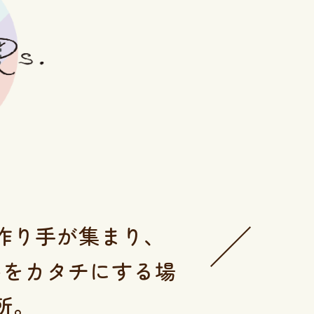
作り手が集まり、
いをカタチにする場
所。