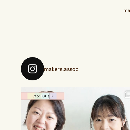
m
makers.assoc