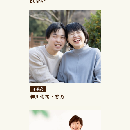
punny*
革製品
細川侑祐・悠乃