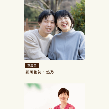
革製品
細川侑祐・悠乃