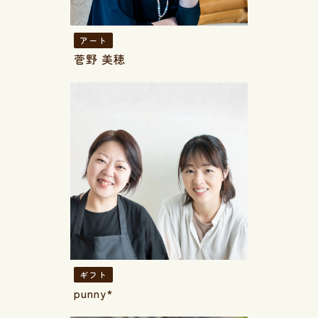
アート
菅野 美穂
ギフト
punny*